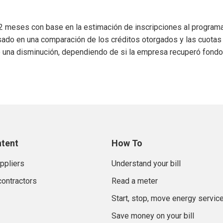
es 12 meses con base en la estimación de inscripciones al progra
o basado en una comparación de los créditos otorgados y las cuota
o o una disminución, dependiendo de si la empresa recuperó fon
ntent
How To
uppliers
Understand your bill
contractors
Read a meter
Start, stop, move energy servic
Save money on your bill