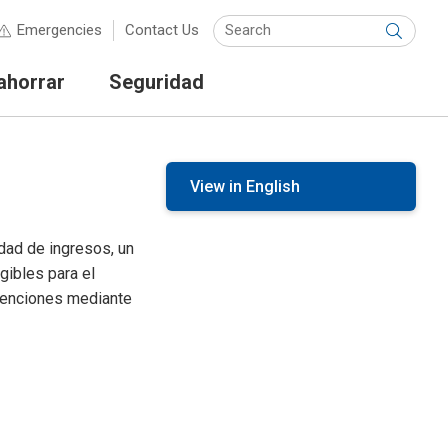
Keyw
Emergencies
Contact Us
Submit
ahorrar
Seguridad
View in English
idad de ingresos, un
gibles para el
bvenciones mediante